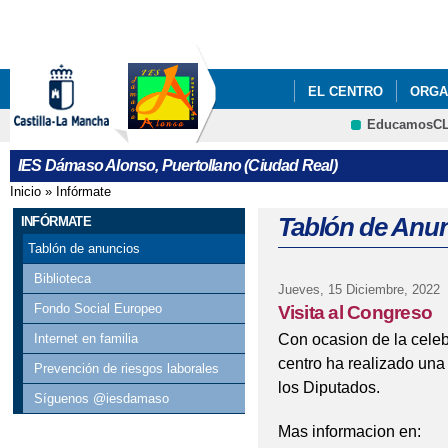
Pa
co
pri
EL CENTRO
ORGA
EducamosC
ACTIVIDADES COMPL
CRFP
IES Dámaso Alonso, Puertollano (Ciudad Real)
SEMANA DE LAS LETR
Inicio
»
Infórmate
Se encuentra usted aquí
Tablón de Anu
INFÓRMATE
Tablón de anuncios
Biblioteca
Jueves, 15 Diciembre, 2022
Fondo Social Europeo
Visita al Congreso
Con ocasion de la celeb
Internet en familia
centro ha realizado una v
Prevención de riesgos laborales
los Diputados.
Síguenos @iesdamaso
Mas informacion en: