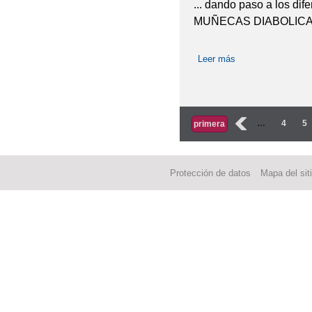
... dando paso a los di
MUÑECAS DIABOLICA
Leer más
sobre ¡¡¡¡ HALLOW
Páginas
‹
…
4
5
primera
Protección de datos
Mapa del sit