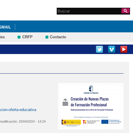
Search this site
Formulario de
búsqueda
GMAIL
tes
CRFP
Contacto
DE LAS LETRAS Y LAS ARTES. DÍA DEL LIBRO.
cion-oferta-educativa
modificación:
25/04/2024 - 14:24