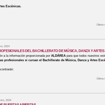
tes Escénicas.
Última 
bre ¿QUÉ BACHILLERATO PUEDES ELEGIR? -MODALIDADES-
ro, 2024
ROFESIONALES DEL BACHILLERATO DE MÚSICA, DANZA Y ARTES
n a la información proporcionada por
ALDÁREA
para que todos nuestros est
das profesionales si cursan el Bachillerato de Música, Danza y Artes Esc
ncontrarán:
Última 
bre SALIDAS PROFESIONALES DEL BACHILLERATO DE MÚSICA, DANZA
ero, 2024
E PUERTAS ABIERTAS