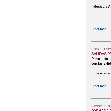
-
Música y Ar
Leer más
so
Lunes, 19 Febre
SALIDAS P
Damos difusió
son las sali
Entre ellas e
Leer más
so
Domingo, 4 Febr
JORNADA D