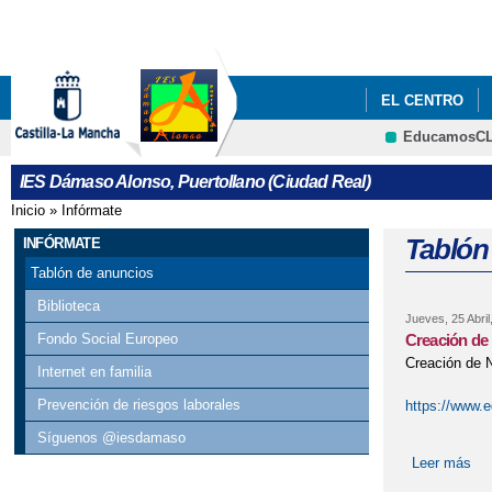
EL CENTRO
EducamosC
ACTIVIDADES 
IES Dámaso Alonso, Puertollano (Ciudad Real)
Inicio
»
Infórmate
Se encuentra usted aquí
Tablón
INFÓRMATE
Tablón de anuncios
Biblioteca
Jueves, 25 Abril
Creación de
Fondo Social Europeo
Creación de 
Internet en familia
Prevención de riesgos laborales
https://www.e
Síguenos @iesdamaso
Leer más
sob