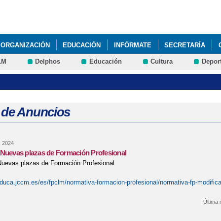
Pasar al
contenido
principal
ORGANIZACIÓN
EDUCACIÓN
INFÓRMATE
SECRETARÍA
LM
Delphos
Educación
Cultura
Depor
COMPLEMENTARIAS Y EXTRAESCOLARES CURSO 2025/26
SEMANA 
 de Anuncios
, 2024
 Nuevas plazas de Formación Profesional
Nuevas plazas de Formación Profesional
duca.jccm.es/es/fpclm/normativa-formacion-profesional/normativa-fp-modifica
Última 
re Creación de Nuevas plazas de Formación Profesional