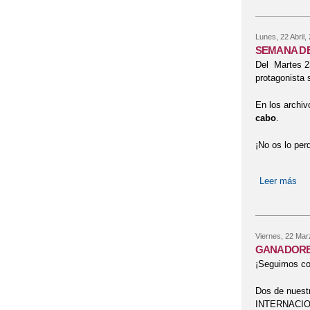
Lunes, 22 Abril,
SEMANA DE
Del Martes 23
protagonista 
En los archi
cabo
.
¡No os lo per
Leer más
so
Viernes, 22 Mar
GANADORES
¡Seguimos co
Dos de nuest
INTERNACIONA