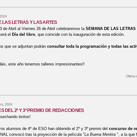
 2024
 LAS LETRAS Y LAS ARTES
 de Abril al Viernes 26 de Abril celebraremos la
SEMANA DE LAS LETRAS
será el
Día del libro
, que coincide con la inauguración de esta edición.
vos que se adjuntan podrán
consultar toda la programación y todas las acti
dáis, este año tenemos talleres impresionantes!!
Última 
bre SEMANA DE LAS LETRAS Y LAS ARTES
zo, 2024
 DEL 2º Y 3º PREMIO DE REDACCIONES
sechando éxitos!
ros alumnos de 4º de ESO han obtenido el 2º y 3º premio del
concurso de r
L convocó tras la proyección de la película "
La Buena Mentira
", a la que