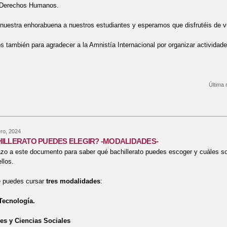
s Derechos Humanos.
uestra enhorabuena a nuestros estudiantes y esperamos que disfrutéis de v
también para agradecer a la Amnistía Internacional por organizar actividad
Última 
bre GANADORES DEL 2º Y 3º PREMIO DE REDACCIONES
ro, 2024
ILLERATO PUEDES ELEGIR? -MODALIDADES-
zo a este documento para saber qué bachillerato puedes escoger y cuáles son
llos.
 puedes cursar
tres modalidades
:
Tecnología.
s y Ciencias Sociales