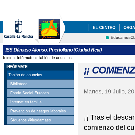
Pa
co
pri
EL CENTRO
ORGA
EducamosC
ACTIVIDADES COMPL
CRFP
IES Dámaso Alonso, Puertollano (Ciudad Real)
SEMANA DE LAS LETR
Inicio
»
Infórmate
»
Tablón de anuncios
Se encuentra usted aquí
INFÓRMATE
¡¡ COMIEN
Tablón de anuncios
Biblioteca
Martes, 19 Julio, 2
Fondo Social Europeo
Internet en familia
Prevención de riesgos laborales
¡¡ Tras el descan
Síguenos @iesdamaso
comienzo del cu